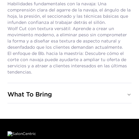
Habilidades fundamentales con la navaja: Una
comprensión clara del agarre de la navaja, el ángulo de la
hoja, la presión, el seccionado y las técnicas básicas que
infunden confianza al trabajar detrás el sillón.
Wolf Cut con textura versátil: Aprende a crear un
movimiento moderno, a eliminar peso sin comprometer
la forma y a diseñar esa textura de aspecto natural y
desenfadado que los clientes demandan actualmente.
El enfoque de Bb. hacia la maestría: Descubre cómo el
corte con navaja puede ayudarte a ampliar tu oferta de
servicios y a atraer a clientes interesados ​​en las últimas
tendencias.
What To Bring
Footer content